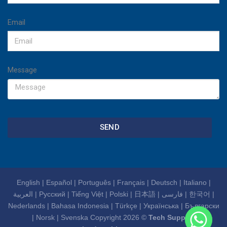
Email
Message
SEND
English
|
Español
|
Português
|
Français
|
Deutsch
|
Italiano
|
العربية
|
Русский
|
Tiếng Việt
|
Polski
|
日本語
|
فارسی
|
한국어
|
Nederlands
|
Bahasa Indonesia
|
Türkçe
|
Українська
|
Български
|
Norsk
|
Svenska
Copyright 2026 ©
Tech Support