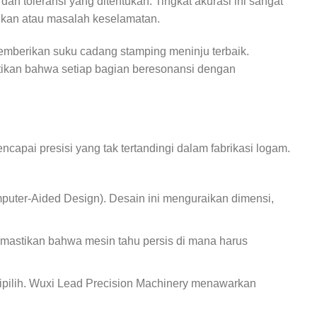
n toleransi yang ditentukan. Tingkat akurasi ini sangat
fikan atau masalah keselamatan.
emberikan suku cadang stamping meninju terbaik.
tikan bahwa setiap bagian beresonansi dengan
apai presisi yang tak tertandingi dalam fabrikasi logam.
uter-Aided Design). Desain ini menguraikan dimensi,
emastikan bahwa mesin tahu persis di mana harus
dipilih. Wuxi Lead Precision Machinery menawarkan