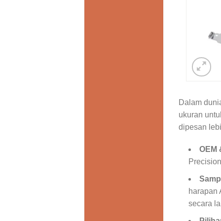
Dalam dunia
ukuran untu
dipesan leb
OEM 
Precisio
Sampe
harapan 
secara l
Pilih