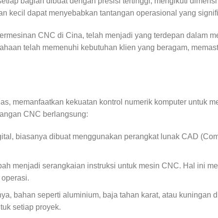
p bagian dibuat dengan presisi tertinggi, mengikuti dimensi da
aan kecil dapat menyebabkan tantangan operasional yang signi
 permesinan CNC di Cina, telah menjadi yang terdepan dalam m
rusahaan telah memenuhi kebutuhan klien yang beragam, memas
as, memanfaatkan kekuatan kontrol numerik komputer untuk menc
ubangan CNC berlangsung:
tal, biasanya dibuat menggunakan perangkat lunak CAD (Comp
bah menjadi serangkaian instruksi untuk mesin CNC. Hal ini m
operasi.
ya, bahan seperti aluminium, baja tahan karat, atau kuningan 
uk setiap proyek.