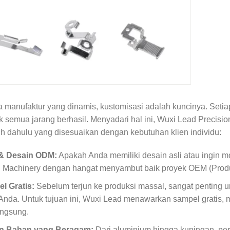
 manufaktur yang dinamis, kustomisasi adalah kuncinya. Setiap
k semua jarang berhasil. Menyadari hal ini, Wuxi Lead Preci
ih dahulu yang disesuaikan dengan kebutuhan klien individu:
& Desain ODM:
Apakah Anda memiliki desain asli atau ingin m
n Machinery dengan hangat menyambut baik proyek OEM (Produ
l Gratis:
Sebelum terjun ke produksi massal, sangat penting
Anda. Untuk tujuan ini, Wuxi Lead menawarkan sampel gratis, 
angsung.
an Bahan yang Beragam:
Dari aluminium hingga kuningan, p