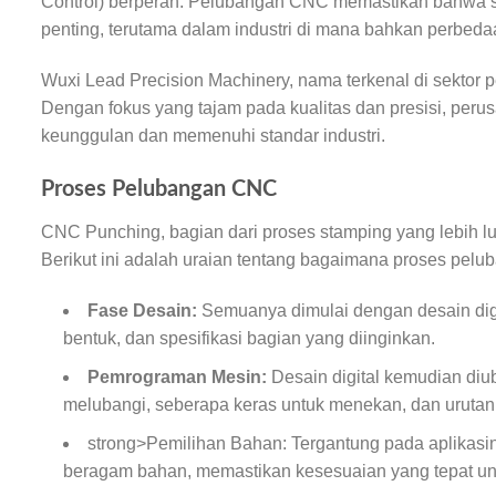
Control) berperan. Pelubangan CNC memastikan bahwa setia
penting, terutama dalam industri di mana bahkan perbed
Wuxi Lead Precision Machinery, nama terkenal di sektor
Dengan fokus yang tajam pada kualitas dan presisi, pe
keunggulan dan memenuhi standar industri.
Proses Pelubangan CNC
CNC Punching, bagian dari proses stamping yang lebih lu
Berikut ini adalah uraian tentang bagaimana proses pel
Fase Desain:
Semuanya dimulai dengan desain digi
bentuk, dan spesifikasi bagian yang diinginkan.
Pemrograman Mesin:
Desain digital kemudian diu
melubangi, seberapa keras untuk menekan, dan urutan 
strong>Pemilihan Bahan: Tergantung pada aplikasin
beragam bahan, memastikan kesesuaian yang tepat unt