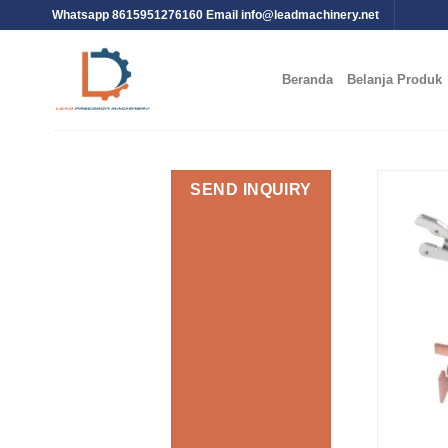
Whatsapp 8615951276160 Email
info@leadmachinery.net
Beranda
Belanja Produk
SEND INQUIRY