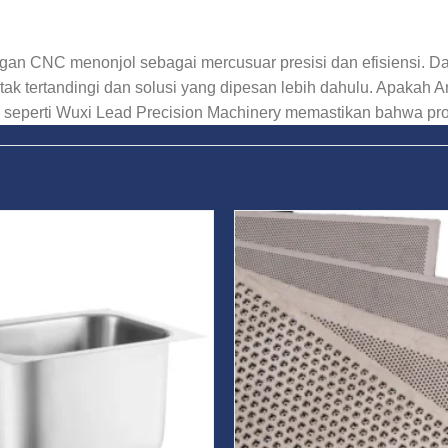
gan CNC menonjol sebagai mercusuar presisi dan efisiensi. D
tak tertandingi dan solusi yang dipesan lebih dahulu. Apakah
 seperti Wuxi Lead Precision Machinery memastikan bahwa pr